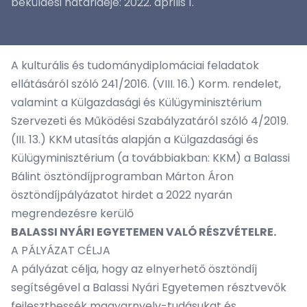
beküldési határideje: 2022. április 1.
A kulturális és tudománydiplomáciai feladatok
ellátásáról szóló 241/2016. (VIII. 16.) Korm. rendelet,
valamint a Külgazdasági és Külügyminisztérium
Szervezeti és Működési Szabályzatáról szóló 4/2019.
(III. 13.) KKM utasítás alapján a Külgazdasági és
Külügyminisztérium (a továbbiakban: KKM) a Balassi
Bálint ösztöndíjprogramban Márton Áron
ösztöndíjpályázatot hirdet a 2022 nyarán
megrendezésre kerülő
BALASSI NYÁRI EGYETEMEN VALÓ RÉSZVÉTELRE
.
A PÁLYÁZAT CÉLJA
A pályázat célja, hogy az elnyerhető ösztöndíj
segítségével a Balassi Nyári Egyetemen résztvevők
fejleszthessék magyarnyelv-tudásukat és