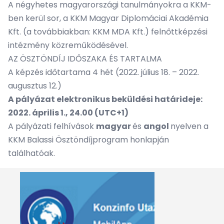
A négyhetes magyarországi tanulmányokra a KKM-
ben kerül sor, a KKM Magyar Diplomáciai Akadémia
Kft. (a továbbiakban: KKM MDA Kft.) felnőttképzési
intézmény közreműködésével.
AZ ÖSZTÖNDÍJ IDŐSZAKA ÉS TARTALMA
A képzés időtartama 4 hét (2022. július 18. – 2022.
augusztus 12.)
A pályázat elektronikus beküldési határideje:
2022. április 1.
, 24.00 (UTC+1)
A pályázati felhívások
magyar
és
angol
nyelven a
KKM Balassi Ösztöndíjprogram honlapján
találhatóak.